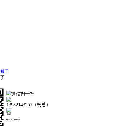
篦子
了
微信扫一扫
13982143555（杨总）
座机
028-82260888